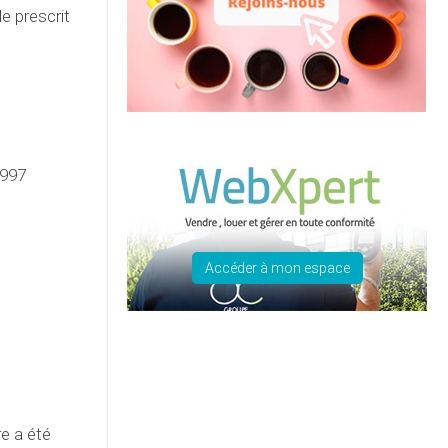
e prescrit
1997
Accéder à mon espace
re a été