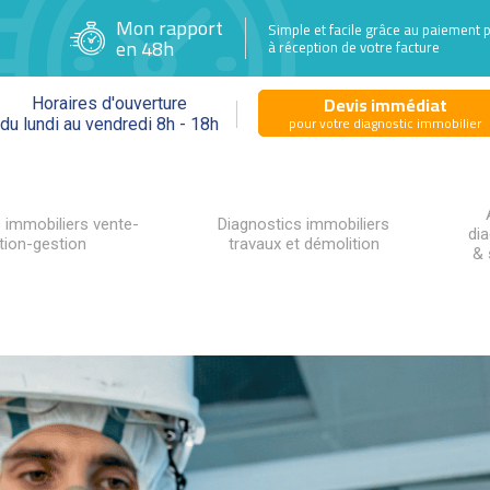
Mon rapport
Simple et facile grâce au paiement 
en 48h
à réception de votre facture
Devis immédiat
Horaires d'ouverture
pour votre diagnostic immobilier
du lundi au vendredi 8h - 18h
 immobiliers vente-
Diagnostics immobiliers
di
tion-gestion
travaux et démolition
& 