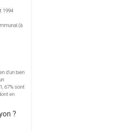
nt 1994
communal (à
n d'un bien
un
1, 67% sont
dont en
yon ?