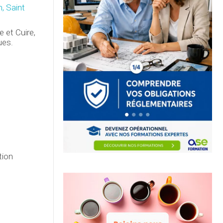
n, Saint
e et Cuire,
ues.
tion