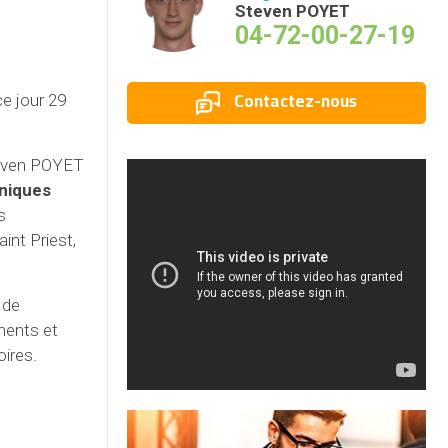
Steven POYET
04-72-00-27-19
Contactez-nous
e jour 29
teven POYET
niques
s
int Priest,
 de
iments et
oires.